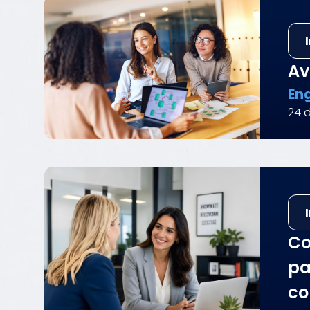
Av
Eng
24 d
Co
pa
co